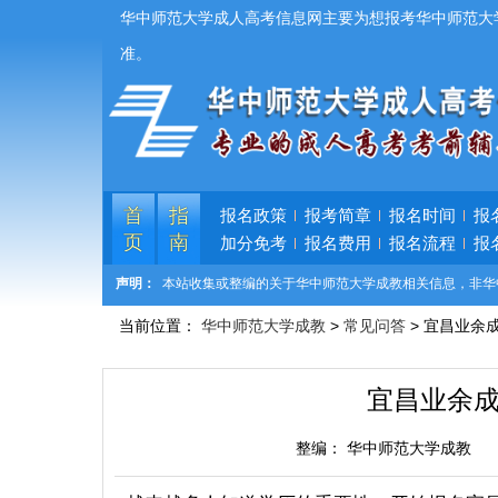
华中师范大学成人高考信息网主要为想报考华中师范大
准。
首
指
报名政策
报考简章
报名时间
报
页
南
加分免考
报名费用
报名流程
报
声明：
本站收集或整编的关于华中师范大学成教相关信息，非华
当前位置：
华中师范大学成教
>
常见问答
> 宜昌业余
宜昌业余
整编：
华中师范大学成教