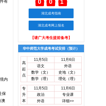
001
件有
湖北成考指南
湖北成考网上报名
【请广大考生提前备考】
华中师范大学成考考试安排（预计）
11月5日
11月6日
高
语文
外语
起
数学（文）
史地（文）
点
数学（理）
理化（理）
境内
11月5日
11月6日
专
社保
升
政治
专业课
港澳
本
外语
详细>>