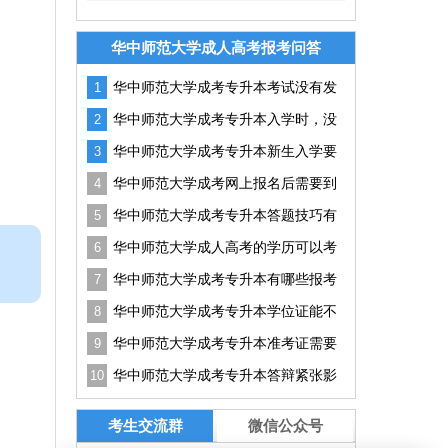
华中师范大学成人高考报考问答
华中师范大学成考专升本考试没有发
1
挥好怎么办？
华中师范大学成考专升本入学时，没
2
有通知书可以吗？
华中师范大学成考专升本新生入学要
3
准备哪些资料？
华中师范大学成考网上报名后需要到
4
现场确认吗?
华中师范大学成考专升本答题技巧有
5
哪些？如何提升答题效率？
华中师范大学成人高考的学历可以考
6
研吗？有用吗？
华中师范大学成考专升本有哪些报考
7
条件？
华中师范大学成考专升本学位证能不
8
能申请？实用技巧
华中师范大学成考专升本准考证需要
9
打多少份？没带能进吗？
华中师范大学成考专升本答辩紧张影
10
响结果怎么办？实用技巧分享
考生交流群
微信公众号