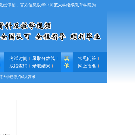
教已停招，官方信息以华中师范大学继续教育学院为
专
其
考试时间
录取分数线
常见问答
题
他
成绩查询
录取结果
网上报名
范大学已停招成人高考。