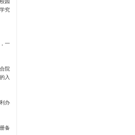
校园
学究
，一
合院
的入
利办
册备