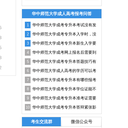
华中师范大学成人高考报考问答
华中师范大学成考专升本考试没有发
1
6
挥好怎么办？
华中师范大学成考专升本入学时，没
2
3
有通知书可以吗？
华中师范大学成考专升本新生入学要
3
5
准备哪些资料？
华中师范大学成考网上报名后需要到
4
8
现场确认吗?
华中师范大学成考专升本答题技巧有
5
2
哪些？如何提升答题效率？
华中师范大学成人高考的学历可以考
6
研吗？有用吗？
华中师范大学成考专升本有哪些报考
7
条件？
华中师范大学成考专升本学位证能不
8
能申请？实用技巧
华中师范大学成考专升本准考证需要
9
打多少份？没带能进吗？
华中师范大学成考专升本答辩紧张影
10
响结果怎么办？实用技巧分享
考生交流群
微信公众号