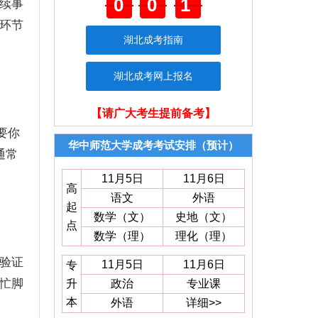
001
续事
环节
湖北成考指南
湖北成考网上报名
【请广大考生提前备考】
要你
华中师范大学成考考试安排（预计）
通常
11月5日
11月6日
高
语文
外语
起
数学（文）
史地（文）
点
数学（理）
理化（理）
验证
11月5日
11月6日
专
忙脚
升
政治
专业课
本
外语
详细>>