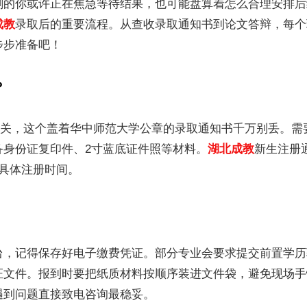
刻的你或许正在焦急等待结果，也可能盘算着怎么合理安排后
成教
录取后的重要流程。从查收录取通知书到论文答辩，每个
步步准备吧！
？
第一关，这个盖着华中师范大学公章的录取通知书千万别丢。需
备身份证复印件、2寸蓝底证件照等材料。
湖北成教
新生注册
具体注册时间。
台，记得保存好电子缴费凭证。部分专业会要求提交前置学历
证文件。报到时要把纸质材料按顺序装进文件袋，避免现场手
遇到问题直接致电咨询最稳妥。