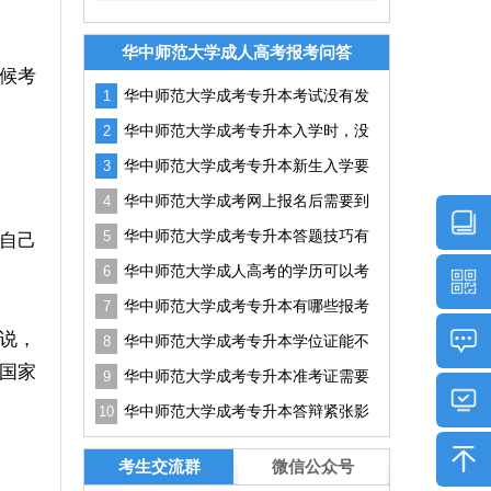
华中师范大学成人高考报考问答
候考
华中师范大学成考专升本考试没有发
1
挥好怎么办？
华中师范大学成考专升本入学时，没
2
有通知书可以吗？
华中师范大学成考专升本新生入学要
3
准备哪些资料？
华中师范大学成考网上报名后需要到
4
现场确认吗?
华中师范大学成考专升本答题技巧有
5
自己
哪些？如何提升答题效率？
华中师范大学成人高考的学历可以考
6
研吗？有用吗？
华中师范大学成考专升本有哪些报考
7
条件？
说，
华中师范大学成考专升本学位证能不
8
能申请？实用技巧
国家
华中师范大学成考专升本准考证需要
9
打多少份？没带能进吗？
华中师范大学成考专升本答辩紧张影
10
响结果怎么办？实用技巧分享
考生交流群
微信公众号