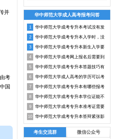
传并
华中师范大学成人高考报考问答
华中师范大学成考专升本考试没有发
1
挥好怎么办？
华中师范大学成考专升本入学时，没
2
有通知书可以吗？
华中师范大学成考专升本新生入学要
3
准备哪些资料？
华中师范大学成考网上报名后需要到
4
现场确认吗?
华中师范大学成考专升本答题技巧有
5
哪些？如何提升答题效率？
华中师范大学成人高考的学历可以考
由考
6
研吗？有用吗？
中国
华中师范大学成考专升本有哪些报考
7
条件？
华中师范大学成考专升本学位证能不
8
能申请？实用技巧
华中师范大学成考专升本准考证需要
9
打多少份？没带能进吗？
华中师范大学成考专升本答辩紧张影
10
响结果怎么办？实用技巧分享
考生交流群
微信公众号