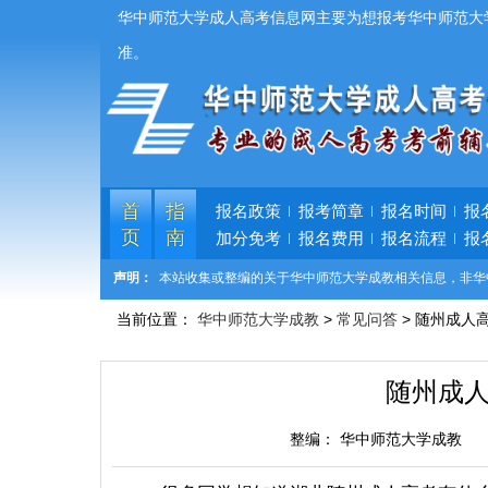
华中师范大学成人高考信息网主要为想报考华中师范大
准。
首
指
报名政策
报考简章
报名时间
报
页
南
加分免考
报名费用
报名流程
报
声明：
本站收集或整编的关于华中师范大学成教相关信息，非华
当前位置：
华中师范大学成教
>
常见问答
> 随州成人
随州成
整编：
华中师范大学成教