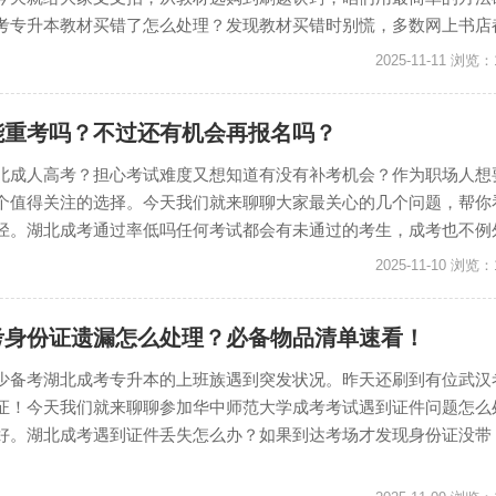
专升本教材买错了怎么处理？发现教材买错时别慌，多数网上书店都...
2025-11-11 浏览：
能重考吗？不过还有机会再报名吗？
北成人高考？担心考试难度又想知道有没有补考机会？作为职场人想
个值得关注的选择。今天我们就来聊聊大家最关心的几个问题，帮你
。湖北成考通过率低吗任何考试都会有未通过的考生，成考也不例外...
2025-11-10 浏览：
考身份证遗漏怎么处理？必备物品清单速看！
少备考湖北成考专升本的上班族遇到突发状况。昨天还刷到有位武汉
证！今天我们就来聊聊参加华中师范大学成考考试遇到证件问题怎么
好。湖北成考遇到证件丢失怎么办？如果到达考场才发现身份证没带