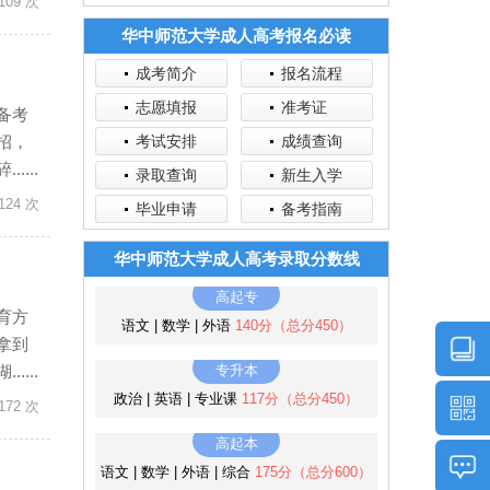
109 次
华中师范大学成人高考报名必读
成考简介
报名流程
志愿填报
准考证
备考
招，
考试安排
成绩查询
...
录取查询
新生入学
124 次
毕业申请
备考指南
华中师范大学成人高考录取分数线
高起专
育方
语文 | 数学 | 外语
140分（总分450）
拿到
...
专升本
政治 | 英语 | 专业课
117分（总分450）
172 次
高起本
语文 | 数学 | 外语 | 综合
175分（总分600）