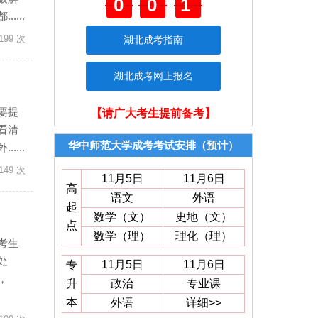
001
...
199 次
湖北成考指南
湖北成考网上报名
要提
【请广大考生提前备考】
看清
华中师范大学成考考试安排（预计）
...
149 次
11月5日
11月6日
高
语文
外语
起
数学（文）
史地（文）
点
数学（理）
理化（理）
考生
处
11月5日
11月6日
专
，
升
政治
专业课
本
外语
详细>>