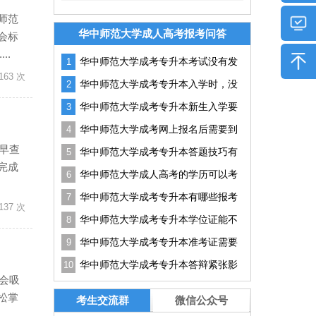
师范
华中师范大学成人高考报考问答
会标
..
华中师范大学成考专升本考试没有发
1
163 次
挥好怎么办？
华中师范大学成考专升本入学时，没
2
有通知书可以吗？
华中师范大学成考专升本新生入学要
3
准备哪些资料？
华中师范大学成考网上报名后需要到
4
现场确认吗?
早查
华中师范大学成考专升本答题技巧有
5
完成
哪些？如何提升答题效率？
华中师范大学成人高考的学历可以考
6
研吗？有用吗？
华中师范大学成考专升本有哪些报考
7
137 次
条件？
华中师范大学成考专升本学位证能不
8
能申请？实用技巧
华中师范大学成考专升本准考证需要
9
打多少份？没带能进吗？
华中师范大学成考专升本答辩紧张影
10
会吸
响结果怎么办？实用技巧分享
松掌
考生交流群
微信公众号