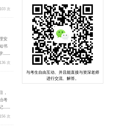
103 次
理安
知书
...
136 次
与考生自由互动、并且能直接与资深老师
进行交流、解答。
目，
治考
...
156 次