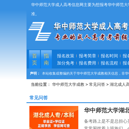
华中师范大学成人高考信息网主要为想报考华中师范大
准。
首
指
报名政策
报考简章
报名时间
报
页
南
加分免考
报名费用
报名流程
报
声明：
本站收集或整编的关于华中师范大学成教相关信息，非华
当前位置：
华中师范大学成教
>
常见问答
>
湖北成人
常见问答
华中师范大学湖
备考路上是不是总担心
常常困扰着上班族们。