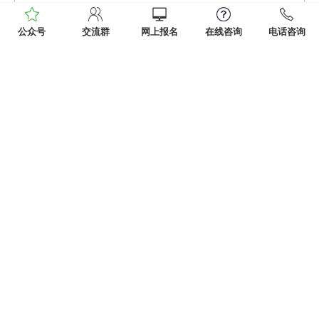
公众号
交流群
网上报名
在线咨询
电话咨询
你是否对
华中师范大学成人高考
的分数线感到困
惑？想知道历年分数线如何？近期，许多同学都在询问